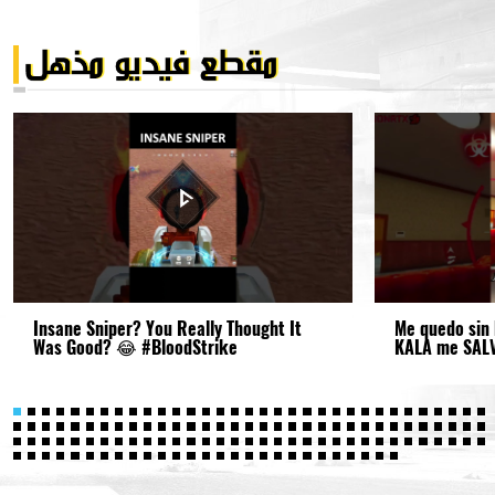
Insane Sniper? You Really Thought It
Me quedo sin 
Was Good? 😂 #BloodStrike
KALA me SALV