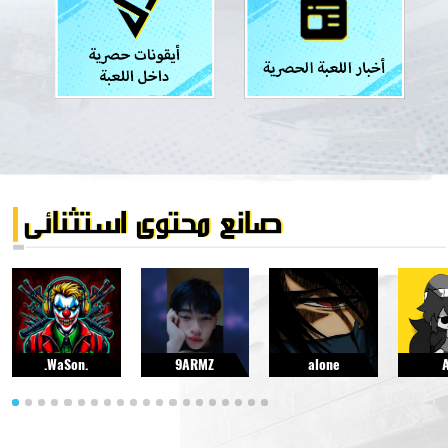
.WaSon.
9ARMZ
alone