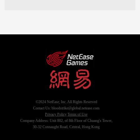
©2024 NetEase, Inc. All Rights Reserved
Contact Us: bloodstrike@global.netease.com
Privacy Policy
Terms of Use
Company Address: Unit 802, of 8th Floor of Chuang's Tower,
30-32 Connaught Road, Central, Hong Kong