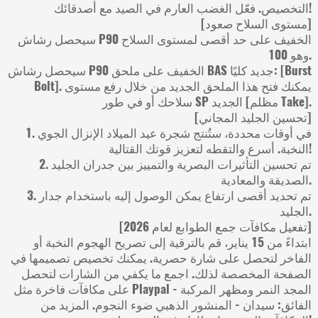
التخصيص. فعّل الغضب العارم في الصيد مع أصدقائك!
[مستوى السلاح صعود]
سيحصل رشاش P90 الخفيف على حد أقصى لمستوى السلاح
وهو 100.
سيحصل رشاش P90 الخفيف على ملحق BAS جديد كليًا: [Burst
Bolt]. يمكنك فتح هذا الملحق الجديد من خلال رفع مستوى
سلاحك أو في طور SP الجديد [مظلم Take].
[تحسين الجليد المجاني]
1. في أوقات محددة، ستُنتج شجرة عيد الميلاد الإنزال الجوي
النخبة. أسرع والتقطه لتعزيز قوتك القتالية!
2. تم تحسين التأثيرات البصرية والتمييز بين جدران الجليد
الصديقة والمعادية.
3. تم تحديد أقصى ارتفاع يمكن الوصول إليه باستخدام جدار
الجليد.
[تفعيل مكافآت جمع الطوابع لعام 2026]
ابتداءً من 15 يناير، قم بالترقية إلى تصريح الهجوم النخبة أو
الفاخر لتحصل على شارة حصرية. يمكنك تخصيص تصميمها في
الصفحة المخصصة لذلك. اجمع ما يكفي من الشارات لتحصل
على مكافآت فاخرة مثل Playpal - المجد النمر ومظهر المركبة
الفائق: سيدان - المنشور الذهبي ضوء النجوم. المزيد من