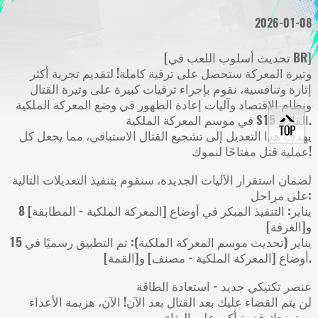
2026-01-08
[تحديث أسلوب اللعب في BR]
وتيرة المعركة ستحصل على ترقية كاملة! لتقديم تجربة أكثر
إثارة وتنافسية، نقوم بإجراء ترقيات كبيرة على وتيرة القتال
ونظام الاقتصاد وآليات إعادة الظهور في وضع المعركة الملكية
في موسم المعركة الملكية S15 القادم.
يهدف هذا التعديل إلى تشجيع القتال الاستباقي، مما يجعل كل
عملية قتل مفتاحًا لنموك!
لضمان استقرار الآليات الجديدة، سنقوم بتنفيذ التعديلات التالية
على مراحل:
8 يناير: التنفيذ المبكر في أوضاع [المعركة الملكية - المطابقة]
و[الغرفة]
15 يناير (تحديث موسم المعركة الملكية): تم التطبيق رسميًا في
أوضاع [المعركة الملكية - مصنف] و[القمة].
عنصر تكتيكي جديد - استعادة الطاقة
لن يتم القضاء عليك بعد القتال بعد الآن! الآن، هزيمة الأعداء
ستمنحك قدرة أكبر على البقاء.