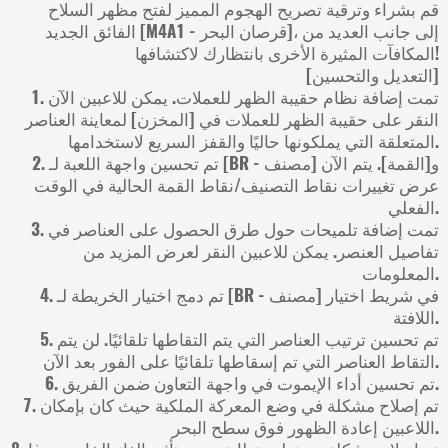
قم بشراء وترقية تصريح الهجوم المميز لفتح مظهر السلاح
الفائق الجديد [M4A1 - قرصان البحر]، إلى جانب العديد من
المكافآت المثيرة الأخرى بانتظارك لاكتشافها!
[التعديل والتحسين]
1. تمت إضافة نظام حقيبة الظهر للعملات. يمكن للاعبين الآن
النقر على حقيبة الظهر للعملات في [المخزن] لمعاينة العناصر
المتعلقة التي يملكونها حاليًا والقفز السريع لاستخدامها.
2. تم تحسين واجهة اللعبة لـ [BR - مصنف] و[القمة]. يتم الآن
عرض تغييرات نقاط التصنيف/نقاط القمة الحالية في الوقت
الفعلي.
3. تمت إضافة تلميحات حول طرق الحصول على العناصر في
تفاصيل العنصر. يمكن للاعبين النقر لعرض المزيد من
المعلومات.
4. تم دمج اختيار الخريطة لـ [BR - مصنف] في شريط اختيار
اللافتة.
5. تم تحسين ترتيب العناصر التي يتم التقاطها تلقائيًا. لن يتم
التقاط العناصر التي تم إسقاطها تلقائيًا على الفور بعد الآن.
6. تم تحسين أداء الإيموت في واجهة التعاون ضمن الفريق.
7. تم إصلاح مشكلة في وضع المعركة الملكية حيث كان بإمكان
اللاعبين إعادة الظهور فوق سطح البحر.