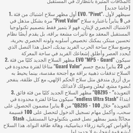
المكافآت المثيرة بانتظارك في المستقبل!
[جاشا جديد]
1. أول مظهر سلاح اشتباك من فئة EVO، "Pivot"، سيظهر لأول
مرة بشكل مذهل في "Pivot Valor" في 9 يناير! باعتباره سلاح
الاشتباك الحصري لإيثان، فهو لا يتميز فقط بتصميم تكنولوجيا
المستقبل المعقد مع تأثيرات مشعة براقة، بل يقدم أيضًا نظام
تحسين مبتكر. يمكنك تخصيص أسلوبه ولونه الحصري بحرية،
وصنع سلاح ساحة الحرب الفريد بيديك. احمل هذا النصل الذي
يحدد العصر وأطلق إشعاعك الفريد في ساحة المعركة!
2. مظهر السلاح الجديد كليًا من فئة EVO "MP5 - Guard" سيكون
متاحًا لفترة محدودة في "Guard Valor" في 23 يناير! يدمج جسم
السلاح تدفقات ذهبية براقة مع أجنحة مقدسة، بينما يحيط به
برق أزرق متدفق مثل سلاح الحكم الإلهي. مع كل طلقة، ينفجر
بضوء مشع، ليعلن وصولك لأعدائك!
3. مظهر السلاح الجديد كليًا من فئة فائق "QBZ95 - التعويذة"
سيكون متاحًا لفترة محدودة في "endless Ultra Stash" ابتداءً
من 8 يناير! مضمون الحصول على "QBZ95 - التعويذة" خلال 100
سحب، وأكمل مهام تسجيل الدخول لتحصل على 100 قسيمة
Stash مجانًا! يتميز بمظهر نصل فضي بتكنولوجيا المستقبل،
وأقواس كهربائية زرقاء ديناميكية، وهالة طاقة النواة، هذا السلاح
يشع قوة انفجارية لا حدود لها!