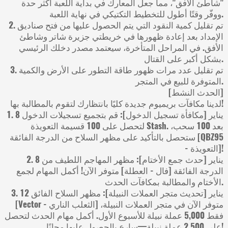
"شاطئ الأفق"، مما جعل المعارك في بداية اللعبة أكثر حدة
ووفّر وقتًا أطول للتخطيط التكتيكي في نهاية اللعبة.
2. تم تقليل كمية النقود التي يتم الحصول عليها من فتح صناديق
الإمداد بعد إعادة ظهورها في خريطتي جزيرة شاتر وشاطئ
الأفق. في المراحل المتأخرة، سيعتمد مصدر دخلك الرئيسي
بشكل أكبر على القتال.
3. تم تقليل عدد مرات ظهور طاقة التطور على الأرض والكمية
المتوفرة للبيع في المتجر.
[الحدث النشط]
لدينا مكافآت بريميوم جديدة كليًا بانتظارك لتقوم بالمطالبة بها!
1. 8 يناير [مكافأة تسجيل الدخول]: قم بتجميع تسجيلات الدخول
لتحصل على 100 قسيمة التعويذة Stash. بعد 100 سحب،
ستحصل بالتأكيد على مظهر السلاح من الدرجة الفائقة [QBZ95
- التعويذة]!
2. 8 يناير [حدث جمع الأختام]: مظهر المهاجم اللطيف من
الدرجة الفائقة [فال - العطلة] متوفر الآن! أكمل المهام لجمع
الأختام والمطالبة بمكافآت الحدث.
3. 12 يناير [تحديث متجر العملات النبيلة]: مظهر السلاح الفائق
[Vector - الثعلب الناري] متوفر الآن في متجر العملات النبيلة،
فقط 5,000 عملة نبيلة للأسبوع الأول. أكمل مهام الحدث لتحصل
على 2,500 عملة نبيلة—سارع بالحصول عليها مجانًا!