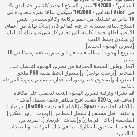
4. مظهر السلاح الجديد كليًا من فئة أبدي "FN2000 - القداس"
سيكون متاحًا لفترة محدودة في "FN2000 - القداس Valor" في
16 يناير! تم تشكيله من حمم بركانية وكالأوبسيديان، ينبض
السلاح بطاقة تدميرية حارقة، كما لو كان إبداعًا نهائيًا من أعماق
الأرض. أطلق قوة الكارثة التي تحرق كل شيء، واترك أعداءك
يرتجفون وسط اللهب!
[تصريح الهجوم الجديد]
تصريح الهجوم المظلم قادم قريبًا وسيتم إطلاقه رسميًا في 15
يناير.
أكمل وطور النسخة المجانية من تصريح الهجوم لتحصل على
ملحق P90 المجاني [برست بولت]، و[صندوق الحظ نقطة
الصعود]، و[صندوق حظ رسومات جدارية تصميم مموه: المرحلة
الثانية].
قم بشراء وترقية تصريح الهجوم النخبة لتحصل على مكافأة
إضافية قدرها 520 ذهب. افتح مظاهر فائقة تشمل [هانك -
قرصان]، [Kar98k - الكتلة الجليدية]، [Spear - الكتلة الجليدية]،
[إيموت - رنين متكرر]، و[تنفيذ - قتل مستعار]. تشمل المظاهر
الملحمية [جاك - قرصان] و[سبايك - قرصان]. المزيد من
مكافآت الصناديق بانتظارك، بما في ذلك المركبات والتنفيذات
والمزيد!