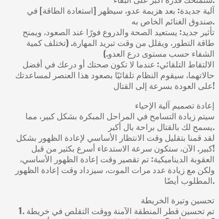
آلية جديدة: بعد هزيمة عدو، سيظهر [استعادة الطاقة] في
صندوق الغنائم الخاص به.
تأثير جديد: يستعيد الصحة والدروع فورًا عند الصعود، ويمنح
طاقة التطور، ويقلل من وقت تبريد المهارة. (تختلف كمية
الشفاء حسب مستوى درع العدو.)
الالتقاط التلقائي: عندما لا تكون صحتك أو درعك في أفضل
حالاتهما، سيقوم النظام تلقائيًا بصعود هذا العنصر لمساعدتك
على العودة بسرعة إلى القتال!
إعادة تصميم آلية الإحياء
سيتم زيادة التسامح في المراحل المبكرة بشكل كبير، مما
يسمح لك بالقتال براحة بال أكبر.
لقد قمنا بتقليل وقت الانتظار الأساسي لإعادة الظهور بشكل
كبير. الآن، ستكون سرعة الاستدعاء أسرع بكثير من قبل!
العقوبة الديناميكية: تم تقصير وقت إعادة الظهور الأساسي،
ولكن مع زيادة عدد مرات الموت، سيزداد وقت إعادة الظهور
المطلوب أيضًا.
تحسين وتيرة الخريطة
1. تم تحسين قطر المنطقة الآمنة ووقت التقلص في خريطة