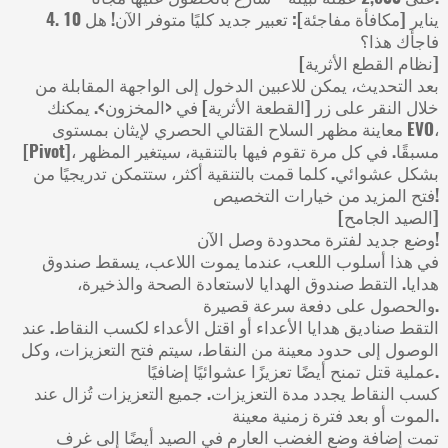
4. 10 يناير [مكافأة مفاجئة]: تعبير جديد كليًا متوفر الآن! هل
فاجأك هذا؟
[نظام القطع الأثرية]
بعد التحديث، يمكن للاعبين الدخول إلى الواجهة المقابلة من
خلال النقر على زر [القطعة الأثرية] في <المخزون>. يمكنك
معاينة مظهر السلاح القتالي الحصري لإيثان بمستوى EVO،
[Pivot]، مسبقًا. في كل مرة تقوم فيها بالتنقية، سيتغير المظهر
بشكل عشوائي. كلما قمت بالتنقية أكثر، ستتمكن تدريجيًا من
فتح المزيد من خيارات التخصيص!
[الصيد الجامح]
وضع جديد لفترة محدودة وصل الآن!
في هذا أسلوب اللعب، عندما يموت اللاعب، يسقط صندوق
هدايا. التقط صندوق الهدايا لاستعادة الصحة والذخيرة،
والحصول على دفعة سرعة قصيرة.
التقط صناديق هدايا الأعداء أو اقتل الأعداء لكسب النقاط. عند
الوصول إلى حدود معينة من النقاط، سيتم فتح التعزيزات، وكل
عملية قتل تمنح أيضًا تعزيزًا عشوائيًا إضافيًا.
كسب النقاط يجدد مدة التعزيزات. جميع التعزيزات تُزال عند
الموت أو بعد فترة زمنية معينة.
تمت إضافة وضع الغضب العارم في الصيد أيضًا إلى غرف