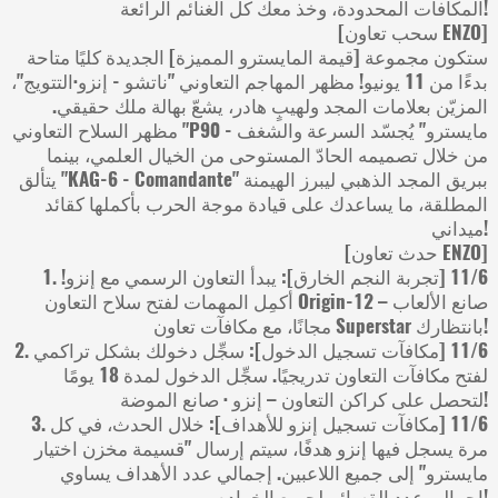
المكافآت المحدودة، وخذ معك كل الغنائم الرائعة!
[سحب تعاون ENZO]
ستكون مجموعة [قيمة المايسترو المميزة] الجديدة كليًا متاحة
بدءًا من 11 يونيو! مظهر المهاجم التعاوني "ناتشو - إنزو·التتويج"،
المزيّن بعلامات المجد ولهيبٍ هادر، يشعّ بهالة ملك حقيقي.
مظهر السلاح التعاوني "P90 - مايسترو" يُجسّد السرعة والشغف
من خلال تصميمه الحادّ المستوحى من الخيال العلمي، بينما
يتألق "KAG-6 - Comandante" ببريق المجد الذهبي ليبرز الهيمنة
المطلقة، ما يساعدك على قيادة موجة الحرب بأكملها كقائد
ميداني!
[حدث تعاون ENZO]
1. ‏11/6 [تجربة النجم الخارق]: يبدأ التعاون الرسمي مع إنزو!
أكمِل المهمات لفتح سلاح التعاون Origin-12 – صانع الألعاب
مجانًا، مع مكافآت تعاون Superstar بانتظارك!
2. ‏11/6 [مكافآت تسجيل الدخول]: سجِّل دخولك بشكل تراكمي
لفتح مكافآت التعاون تدريجيًا. سجِّل الدخول لمدة 18 يومًا
لتحصل على كراكن التعاون – إنزو · صانع الموضة!
3. ‏11/6 [مكافآت تسجيل إنزو للأهداف]: خلال الحدث، في كل
مرة يسجل فيها إنزو هدفًا، سيتم إرسال "قسيمة مخزن اختيار
مايسترو" إلى جميع اللاعبين. إجمالي عدد الأهداف يساوي
إجمالي عدد القسائم لجميع الخوادم!