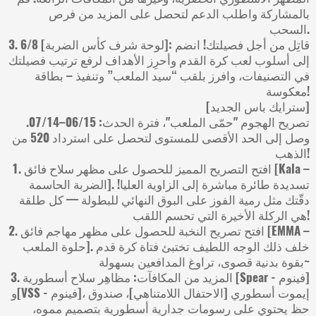
بالمشاركة واطلب الدعم لتحصل على المزيد من فرص
السحب.
3. 6/8 [لوحة شرف كأس الضربة]: قاتِل من أجل فصيلتك! انضم
إلى أسلوب لعب كرة القدم وأحرِز الأهداف لرفع ترتيب فصيلتك
في التصنيفات، وافرز بلقب “سيد الملعب” وتنفيذ – بطاقة
معكوسة!
[سترايك باس الجديد]
تصريح الهجوم "حمّى الملعب"، فترة الحدث: 06/15–07/14.
وصل إلى الحد الأقصى للمستوى لتحصل على استرداد 520 من
الذهب!
1. افتح التصريح المميز للحصول على مظهر سلاح فائق [Kala –
الضربة الحاسمة]. تسديدة طائرة مباشرة إلى الزاوية العليا!
دقّتك مثل رمية الفوز على البوق النهائي للبطولة — كل طلقة
هي الركلة الأخيرة التي تحسم اللقب!
2. افتح تصريح النخبة للحصول على مظهر مهاجم فائق [EMMA –
حلوة الملعب]. خلف ذلك الوجه اللطيف تختبئ فتاة كرة قدم
بقوة بدنية قصوى، تراوغ المدافعين بسهولة~
3. المزيد من المكافآت: مظاهِر سلاح أسطورية [Spear - فينوم]
و[VSS - فينوم]، إيموت أسطوري [الاحتفال اللامتناهي]، صندوق
حظ يحتوي على رسومات جدارية أسطورية بتصميم مموه،