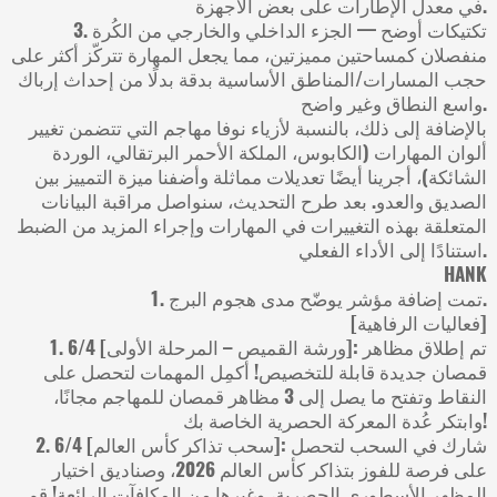
في معدل الإطارات على بعض الأجهزة.
3. تكتيكات أوضح — الجزء الداخلي والخارجي من الكُرة
منفصلان كمساحتين مميزتين، مما يجعل المهارة تتركّز أكثر على
حجب المسارات/المناطق الأساسية بدقة بدلًا من إحداث إرباك
واسع النطاق وغير واضح.
بالإضافة إلى ذلك، بالنسبة لأزياء نوفا مهاجم التي تتضمن تغيير
ألوان المهارات (الكابوس، الملكة الأحمر البرتقالي، الوردة
الشائكة)، أجرينا أيضًا تعديلات مماثلة وأضفنا ميزة التمييز بين
الصديق والعدو. بعد طرح التحديث، سنواصل مراقبة البيانات
المتعلقة بهذه التغييرات في المهارات وإجراء المزيد من الضبط
استنادًا إلى الأداء الفعلي.
HANK
1. تمت إضافة مؤشر يوضّح مدى هجوم البرج.
[فعاليات الرفاهية]
1. 6/4 [ورشة القميص – المرحلة الأولى]: تم إطلاق مظاهر
قمصان جديدة قابلة للتخصيص! أكمِل المهمات لتحصل على
النقاط وتفتح ما يصل إلى 3 مظاهر قمصان للمهاجم مجانًا،
وابتكر عُدة المعركة الحصرية الخاصة بك!
2. 6/4 [سحب تذاكر كأس العالم]: شارك في السحب لتحصل
على فرصة للفوز بتذاكر كأس العالم 2026، وصناديق اختيار
المظهر الأسطوري الحصرية، وغيرها من المكافآت الرائعة! قم