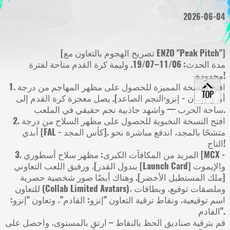
2026-06-04
[تصريح الهجوم بالتعاون مع ENZO "Peak Pitch"]
مدة الحدث: 11/06–19/07. وليمة كرة القدم متاحة لفترة
محدودة!
1. افتح النسخة المميزة للحصول على مظهر المهاجم من درجة
أبدي [إيثان - إنزو·النجم الصاعد]. يصل معجزة كرة القدم إلى
ساحة الحرب — واشهد جاذبية نجم حقيقي في الملعب.
2. افتح النسخة النخبوية للحصول على مظهر السلاح من درجة
أبدي [FAL - كأس المجد]. متشحًا بالمجد، اندفع مباشرة نحو
التاج!
3. المزيد من المكافآت الكبرى: مظهر سلاح أسطوري [MCX -
بندول القدر]، ورفيق اللعب التعاوني [Launch Card] والإيموت
[ملك المستطيل الأخضر]. وهناك أيضًا صور شخصية حصرية
للتعاون (Collab Limited Avatars)، وملصقات توقيع، وبطاقات
اسم توقيعية، ونقاط ترقية التعاون "إنزو: القادم"، وتعاون "إنزو:
القادم".
قم بترقية صناديق الحظ بالنقاط – ارتقِ بالمستوى، واحصل على