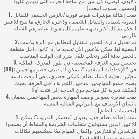
الأبدي، ليضيء كل شبر من ساحة الحرب التي تهيمن عليها.
[تحسين أسلوب اللعب]
1. تمت إضافة مؤشرات هبوط فورية/بالزمن الحقيقي للقنابل
اليدوية شظايا، والقنابل اللاصقة، وذخيرة الحارق، ما يتيح للاعبين
الحكم بشكل أكثر بديهية على مكان هبوط عناصرهم القابلة
للرمي.
2. تم تعديل دائرة التحذير للقنابل لتتطابق مع دائرة بلاست
الفعلية لها. يمكن للاعبين الآن تحديد ما إذا كانوا داخل منطقة
الخطر بدقة أكبر وتجنّب تلقّي ضرر في الوقت المناسب.
3. تحسين ميزة الغرفة المخصصة في طور المعركة الملكية
(BR): في “الإعدادات المتقدمة”، يمكن للمضيف حظر مهاجمين
معيّنين بحرّية لإنشاء نظام تكتيكي حصري. وفي الوقت نفسه،
يصبح جميع المهاجمين متاحين للتجربة داخل الغرفة، بحيث
يمكنك تجربة كل مهاجم دون الحاجة إلى فتحه أولًا!
4. تمت معايرة نصوص وصف المهارة لبعض المهاجمين لضمان
اتّساق الأوصاف مع تأثيراتهم القتالية الفعلية.
[تحسينات النظام]
1. تمت إضافة نظام جديد بعنوان "معسكر التدريب": يمكن
للاعبين الذين يستوفون متطلبات الشريحة والنشاط أن يصبحوا
مُرشدين أو مُتدرِّبين، وإكمال المهام معًا سيكسبهم مكافآت
حصرية. سيتم إطلاقه قريبًا.