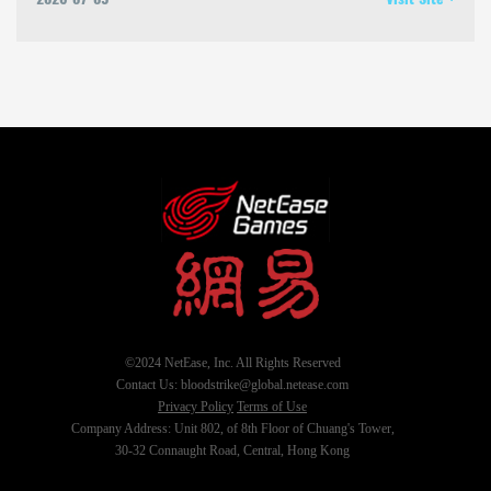
©2024 NetEase, Inc. All Rights Reserved
Contact Us: bloodstrike@global.netease.com
Privacy Policy
Terms of Use
Company Address: Unit 802, of 8th Floor of Chuang's Tower,
30-32 Connaught Road, Central, Hong Kong