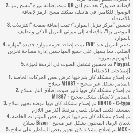
2. تمت إضافة ميزة "مسح رمز QR لإضافة صديق": بعد منح إذن
الوصول للكاميرا في هاتفك، يمكنك مسح الرمز لإضافة
الأصدقاء.
3. تحسين "مركز تنزيل الموارد": تمت إضافة صفحة "التنزيلات
الموصى بها"، بالإضافة إلى ميزتَي التنزيل الذكي وتنظيف
الموارد.
4. تمت إضافة حزمة موارد جديدة "مهارة EVO" تدعم التنزيل عند
الطلب، مما يسهل على جميع المهاجمين إدارة مساحة تخزين
أجهزتهم بمرونة.
5. تم تحسين تشغيل الصوت في الردهة لميزة Playpal.
[إصلاحات الأخطاء]
1. تم إصلاح مشكلة كان يتم فيها عرض بعض الحركات الخاصة
بسلاح M1887 - المدمر بشكل غير صحيح.
2. تم إصلاح مشكلة كان فيها تأثير صوت إطلاق النار لسلاح
M1887 - المدمر لا يُشغَّل بشكل صحيح.
3. تم إصلاح مشكلة كان فيها موضع تجهيز سلاح HK416 - C-type
بمسند الكتف القابل للطي مرتفعًا أكثر من اللازم.
4. تم إصلاح مشكلة كان يتم فيها عرض بعض المؤثرات الخاصة
بسلاح Bizon - ثعبان الرماد المجنون بشكل غير صحيح.
5. تم إصلاح مشكلة كان تجهيز بعض المناظير على سلاح MCX -