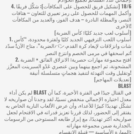
4. ‏18/6 [تشكيل فريق للحصول على المكافآت]: شكِّل فريقًا
وأكمل المهمات للحصول على رمز تعبيري للتعاون – هتافات
النصر، والمظلة النادرة – هدف الفوز، والعديد من المكافآت
الأخرى!
[أسلوب لعب جديد كليًا: كأس الضربة]
1. أسلوب اللعب الترفيهي الجديد كليًا ولفترة محدودة، “كأس
الضربة”، متاح الآن! سدّدパンشات وانزلاقات لإبعاد كرة القدم،
ثم اسحقها في مرمى الخصم وانتزع النصر!
2. افتح مجموعة مهارات حصرية: الانزلاق الفائق × الضربة
المشحونة، ثم اجمع بينهما وبين عنصري عَدْو السبرينت المعزَّز
وتقليل وقت التهدئة لتنفيذ هجماتٍ متسلسلة أنيقة!
[تعديلات المهاجم]
BLAST
لم يكن أداء BLAST في القتال جيدًا في الفترة الأخيرة، كما أن
معدل اختياره الإجمالي منخفض نسبيًا. لقد وجدنا أن صواريخه لا
تشكّل تهديدًا كبيرًا للأعداء، وأن عرض الألعاب النارية الخاص به
يفتقر إلى الحضور، لذلك قررنا تعزيز قدراته في الاقتحام لجعل
صواريخه أكثر تهديدًا، مع إبراز طابعه المستوحى من الرسومات
الجدارية ضمن مجموعة مهاراته.
المهارة الأساسية — قنبلة الانقسام: