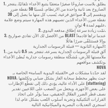
1. يطلق بلاست صاروخًا صغيرًا متعقبًا يتتبع الأعداء تلقائيًا. ينفجر
الصاروخ بعد ثانية واحدة من الارتطام، مُسببًا 50 نقطة ضرر
وينقسم إلى 3 صواعق فرعية، يُسبب كل منها ما يصل إلى 30
نقطة ضرر. الأعداء الذين تصيبهم هذه المهارة سيتم وضع علامة
عليهم لمدة 4 ثوانٍ.
2. تمّت زيادة سرعة إطلاق مدفعه اليدوي.
3. من الأفضل لك الآن تفادي صواريخ BLAST عندما تراها قادمة!
وإلا فستتلقّى ضررًا هائلًا.
المهارة الثانوية — قنبلة الرسومات الجدارية:
1. ألقِ قنبلة الرسومات الجدارية بسرعة. تنفجر بعد 0.5 ثانية من
ملامستها للأرض، مُشكِّلة منطقة رسومات جدارية تُبطئ الأعداء
وتكشف مواقعهم.
NOVA
لقد حدّدنا مشكلات في «القنبلة اليدوية السامة» الخاصة بـ
NOVA، حيث يظهر مخطط سحابة الغاز بشكل ضبابي وتكلفتها
على الأداء عالية. يؤدي ذلك إلى تقطّع الإطارات (stuttering)
على بعض الأجهزة، ويجعل من الصعب على اللاعبين تقدير
نصف قطر الضرر الفعّال الحقيقي، مما يؤثّر على اتخاذ
القرارات التكتيكية وتجربة أسلوب اللعب بشكل عام. لذا
سنجري التعديلات البصرية والميكانيكية التالية: