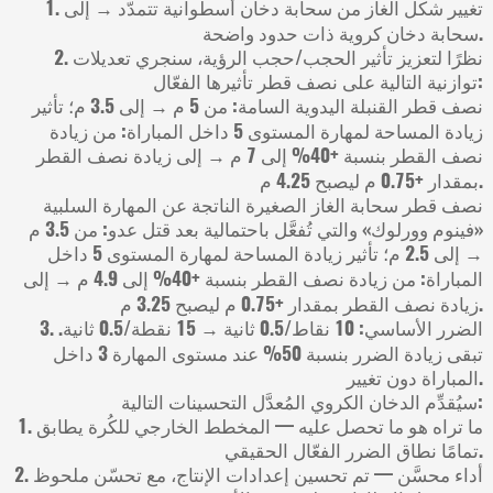
1. تغيير شكل الغاز من سحابة دخان أسطوانية تتمدّد → إلى
سحابة دخان كروية ذات حدود واضحة.
2. نظرًا لتعزيز تأثير الحجب/حجب الرؤية، سنجري تعديلات
توازنية التالية على نصف قطر تأثيرها الفعّال:
نصف قطر القنبلة اليدوية السامة: من 5 م → إلى 3.5 م؛ تأثير
زيادة المساحة لمهارة المستوى 5 داخل المباراة: من زيادة
نصف القطر بنسبة +40% إلى 7 م → إلى زيادة نصف القطر
بمقدار +0.75 م ليصبح 4.25 م.
نصف قطر سحابة الغاز الصغيرة الناتجة عن المهارة السلبية
«فينوم وورلوك» والتي تُفعَّل باحتمالية بعد قتل عدو: من 3.5 م
→ إلى 2.5 م؛ تأثير زيادة المساحة لمهارة المستوى 5 داخل
المباراة: من زيادة نصف القطر بنسبة +40% إلى 4.9 م → إلى
زيادة نصف القطر بمقدار +0.75 م ليصبح 3.25 م.
3. الضرر الأساسي: 10 نقاط/0.5 ثانية → 15 نقطة/0.5 ثانية.
تبقى زيادة الضرر بنسبة 50% عند مستوى المهارة 3 داخل
المباراة دون تغيير.
سيُقدِّم الدخان الكروي المُعدَّل التحسينات التالية:
1. ما تراه هو ما تحصل عليه — المخطط الخارجي للكُرة يطابق
تمامًا نطاق الضرر الفعّال الحقيقي.
2. أداء محسَّن — تم تحسين إعدادات الإنتاج، مع تحسّن ملحوظ