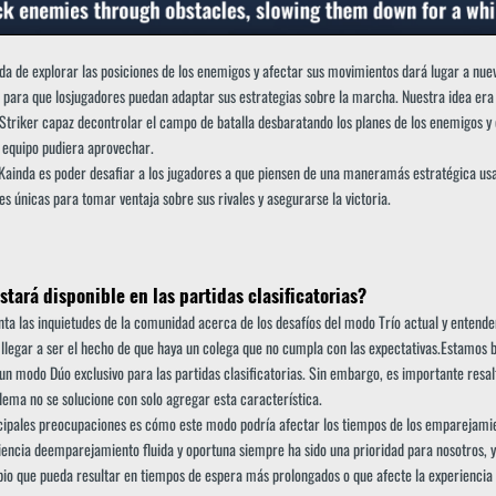
da de explorar las posiciones de los enemigos y afectar sus movimientos dará lugar a nue
s para que losjugadores puedan adaptar sus estrategias sobre la marcha. Nuestra idea era
 Striker capaz decontrolar el campo de batalla desbaratando los planes de los enemigos y
 equipo pudiera aprovechar.
 Kainda es poder desafiar a los jugadores a que piensen de una maneramás estratégica us
es únicas para tomar ventaja sobre sus rivales y asegurarse la victoria.
tará disponible en las partidas clasificatorias?
ta las inquietudes de la comunidad acerca de los desafíos del modo Trío actual y entend
llegar a ser el hecho de que haya un colega que no cumpla con las expectativas.Estamos 
r un modo Dúo exclusivo para las partidas clasificatorias. Sin embargo, es importante resal
lema no se solucione con solo agregar esta característica.
cipales preocupaciones es cómo este modo podría afectar los tiempos de los emparejami
iencia deemparejamiento fluida y oportuna siempre ha sido una prioridad para nosotros,
io que pueda resultar en tiempos de espera más prolongados o que afecte la experiencia 