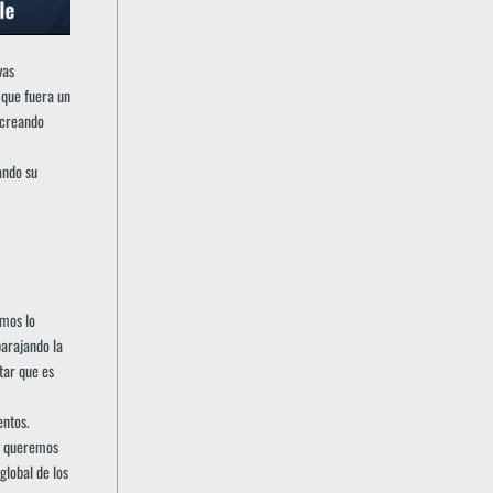
vas
 que fuera un
 creando
ando su
emos lo
barajando la
tar que es
entos.
 y queremos
global de los