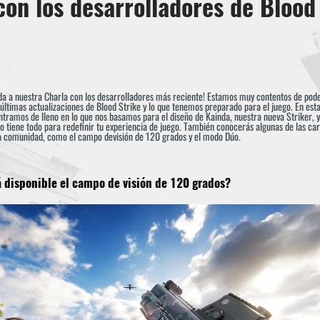
con los desarrolladores de Blood
da a nuestra Charla con los desarrolladores más reciente! Estamos muy contentos de pode
ltimas actualizaciones de Blood Strike y lo que tenemos preparado para el juego. En esta
ntramos de lleno en lo que nos basamos para el diseño de Kainda, nuestra nueva Striker, y 
 tiene todo para redefinir tu experiencia de juego. También conocerás algunas de las cara
la comunidad, como el campo devisión de 120 grados y el modo Dúo.
 disponible el campo de visión de 120 grados?