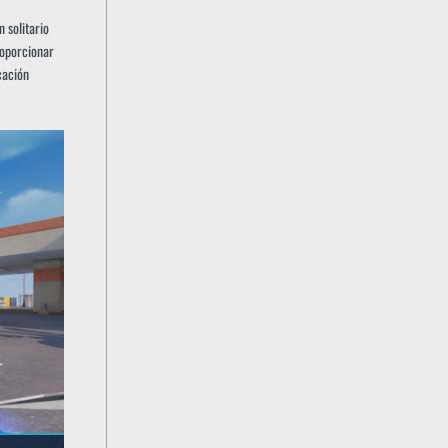
 solitario
roporcionar
cación