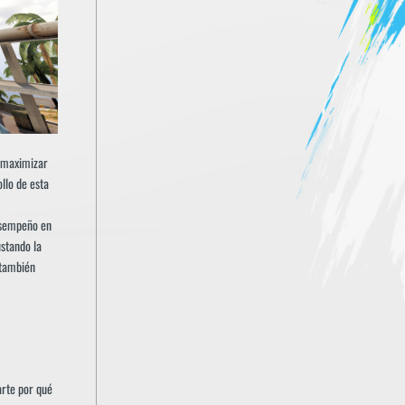
n maximizar
llo de esta
esempeño en
ustando la
 también
arte por qué