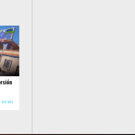
ersión
VER MÁS
als] ¡El
tado
nible!
rito
.