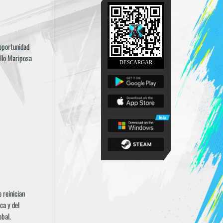
oportunidad
illo Mariposa
DESCARGAR
 reinician
ca y del
obal.