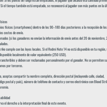
ión: Si los puntos de rango están empatados, el jugador que alcanzó esa cantidad prim
. Si el tiempo también está empatado, se reconocerá al jugador con más puntos en la ú
ísicos
os físicos (smartphones) dentro de los 90–180 días posteriores a la recepción de los
los costos de envío.
mados (si los ganadores no envían la información de envío antes del 20 de noviembre,
ulados.
rike cumple con las leyes locales. Si el Redmi Note 14 no está disponible en tu región, 
isponible localmente de valor equivalente (250 USD).
transferibles y deben ser reclamados personalmente por el ganador. No se permiten su
amos por terceros.
o, aceptas compartir tu nombre completo, dirección postal (incluyendo calle, ciudad,
digo postal y país), número de teléfono de contacto y correo electrónico con Blood Str
 premio.
abilidad
va el derecho a la interpretación final de este evento.