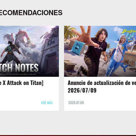
ECOMENDACIONES
e X Attack on Titan]
Anuncio de actualización de v
2026/07/09
VER MÁS
2026.07.09
[Nuevo modo de juego: Superpower Riv
nuevo modo de juego por tiempo limi
 colaboración Attack on Titan
“Rivales de Superpoder” ya está dispo
1. Equipa tu Equipo MTD, surca
Un nuevo evento de impacto de meteo
uerra y lanza ataques aéreos.
llegará al mapa de todos contra todos