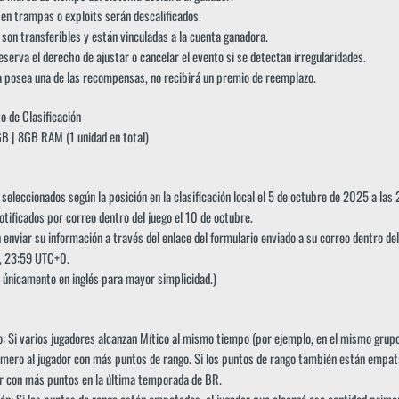
en trampas o exploits serán descalificados.
on transferibles y están vinculadas a la cuenta ganadora.
erva el derecho de ajustar o cancelar el evento si se detectan irregularidades.
 posea una de las recompensas, no recibirá un premio de reemplazo.
o de Clasificación
 | 8GB RAM (1 unidad en total)
seleccionados según la posición en la clasificación local el 5 de octubre de 2025 a las
notificados por correo dentro del juego el 10 de octubre.
enviar su información a través del enlace del formulario enviado a su correo dentro del
, 23:59 UTC+0.
á únicamente en inglés para mayor simplicidad.)
: Si varios jugadores alcanzan Mítico al mismo tiempo (por ejemplo, en el mismo grupo
mero al jugador con más puntos de rango. Si los puntos de rango también están empat
or con más puntos en la última temporada de BR.