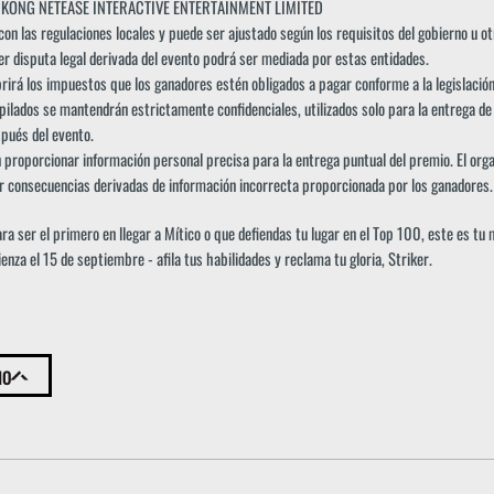
G KONG NETEASE INTERACTIVE ENTERTAINMENT LIMITED
on las regulaciones locales y puede ser ajustado según los requisitos del gobierno u o
er disputa legal derivada del evento podrá ser mediada por estas entidades.
brirá los impuestos que los ganadores estén obligados a pagar conforme a la legislación 
pilados se mantendrán estrictamente confidenciales, utilizados solo para la entrega de
pués del evento.
proporcionar información personal precisa para la entrega puntual del premio. El orga
r consecuencias derivadas de información incorrecta proporcionada por los ganadores.
ra ser el primero en llegar a Mítico o que defiendas tu lugar en el Top 100, este es tu
nza el 15 de septiembre - afila tus habilidades y reclama tu gloria, Striker.
IO