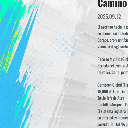
Camino 
2025.09.12
El ascenso hacia la 
de demostrar tu habi
Dorado, oro y un títu
Vamos a desglosarlo
Race to Mythic (Glob
Período del evento: 
Objetivo: Ser el prim
Campeón Global (1 ga
19,999 de Oro (tiem
Título Jefe de Aura
Cuchillo Mariposa D
El sistema registra 
en diferentes moment
servidor EU-MENA pue