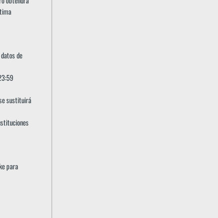
ero obtendrá
ltima
 datos de
 23:59
se sustituirá
stituciones
ike para