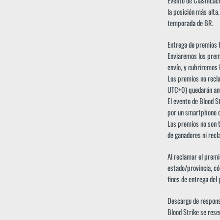
Evento de Clasificac
la posición más alta
temporada de BR.
Entrega de premios f
Enviaremos los premi
envío, y cubriremos 
Los premios no recla
UTC+0) quedarán an
El evento de Blood St
por un smartphone d
Los premios no son 
de ganadores ni recl
Al reclamar el premi
estado/provincia, có
fines de entrega del
Descargo de respons
Blood Strike se reser