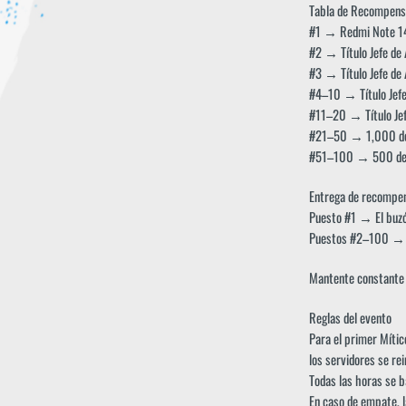
Tabla de Recompens
#1 → Redmi Note 14 
#2 → Título Jefe de
#3 → Título Jefe de
#4–10 → Título Jefe
#11–20 → Título Jef
#21–50 → 1,000 d
#51–100 → 500 de
Entrega de recompe
Puesto #1 → El buzón
Puestos #2–100 → R
Mantente constante h
Reglas del evento
Para el primer Mític
los servidores se re
Todas las horas se ba
En caso de empate, l