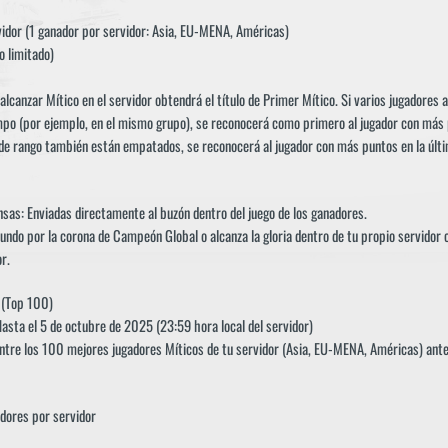
dor (1 ganador por servidor: Asia, EU-MENA, Américas)
 limitado)
alcanzar Mítico en el servidor obtendrá el título de Primer Mítico. Si varios jugadores 
mpo (por ejemplo, en el mismo grupo), se reconocerá como primero al jugador con más
 de rango también están empatados, se reconocerá al jugador con más puntos en la últ
as: Enviadas directamente al buzón dentro del juego de los ganadores.
ndo por la corona de Campeón Global o alcanza la gloria dentro de tu propio servidor
r.
 (Top 100)
Hasta el 5 de octubre de 2025 (23:59 hora local del servidor)
ntre los 100 mejores jugadores Míticos de tu servidor (Asia, EU-MENA, Américas) ante
dores por servidor