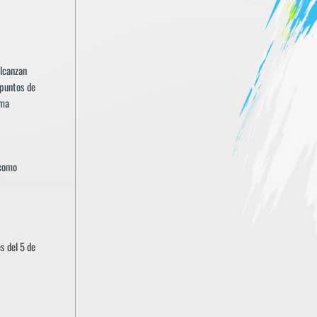
alcanzan
 puntos de
ima
 como
s del 5 de