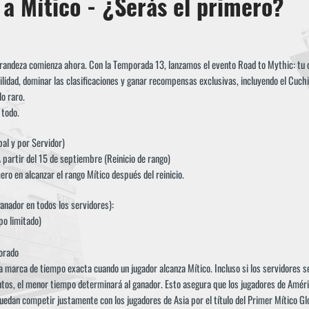
a Mítico - ¿Serás el primero?
grandeza comienza ahora. Con la Temporada 13, lanzamos el evento Road to Mythic: tu 
lidad, dominar las clasificaciones y ganar recompensas exclusivas, incluyendo el Cuch
lo raro.
 todo.
al y por Servidor)
A partir del 15 de septiembre (Reinicio de rango)
ero en alcanzar el rango Mítico después del reinicio.
nador en todos los servidores):
po limitado)
orado
la marca de tiempo exacta cuando un jugador alcanza Mítico. Incluso si los servidores se
os, el menor tiempo determinará al ganador. Esto asegura que los jugadores de Améri
dan competir justamente con los jugadores de Asia por el título del Primer Mítico Gl