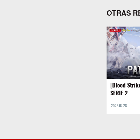
OTRAS R
[Blood Strik
SERIE 2
2026.07.28
[Gameplay de la
- Titan Strike] 
el curso de la g