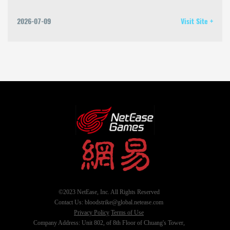
2026-07-09
Visit Site +
©2023 NetEase, Inc. All Rights Reserved
Contact Us: bloodstrike@global.netease.com
Privacy Policy
Terms of Use
Company Address: Unit 802, of 8th Floor of Chuang's Tower,