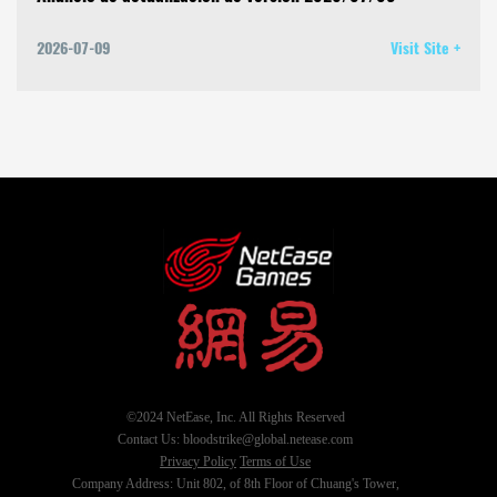
2026-07-09
Visit Site +
©2024 NetEase, Inc. All Rights Reserved
Contact Us: bloodstrike@global.netease.com
Privacy Policy
Terms of Use
Company Address: Unit 802, of 8th Floor of Chuang's Tower,