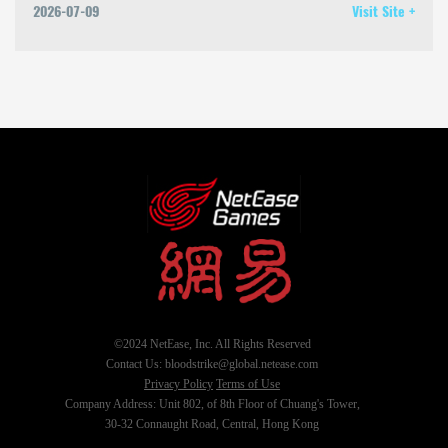
2026-07-09
Visit Site +
©2024 NetEase, Inc. All Rights Reserved
Contact Us: bloodstrike@global.netease.com
Privacy Policy
Terms of Use
Company Address: Unit 802, of 8th Floor of Chuang's Tower,
30-32 Connaught Road, Central, Hong Kong