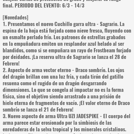
final. PERIODO DEL EVENTO: 6/3 - 14/3
[Novedades]
1. Presentamos el nuevo Cuchillo garra ultra - Sagrario. La
espina de la hoja está forjada como nieve fresca, fluyendo con
un esmalte perlado frío. Los patrones de estrellas grabados
en la empuñadura emiten un resplandor azul helado al ser
blandidos, como si se empuñara un rayo de Frostbeam forjado
por deidades. ¡La reserva ultra de Sagrario se lanza el 28 de
Febrero!
2. Aspecto de arma vector eterno - Draco sombrío. Los ojos
del dragón brillan con una luz fría, y cada tirón del gatillo
resuena como el rugido de un dragón desgarrando
dimensiones. Lo que se congela al impactar no es la forma
física, sino el objetivo siendo arrastrado a una prisión de
hielo eterna de fragmentos de vacío. ¡El valor eterno de Draco
sombrío se lanza el 21 de Febrero!
3. Nuevo aspecto de arma Ultra UZI JADESPIKE - El cuerpo del
arma parece estar erosionado por la simbiosis de las
enredaderas de la selva tropical y los minerales cristalinos.