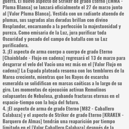
guerra. El nuevo aspecto de Striker de grado Eterno [EMMA -
Pluma Blanca] se lanzará oficialmente el 27 de marzo junto
al [Valor Pluma Blanca]. Vestida con un radiante atuendo de
plumas, sus sagradas alas doradas brillan con divino
Resplandor, encarnando a la perfección la majestuosidad y
pureza. Como emisaria de la Luz, jura purificar toda
Oscuridad y pecado del campo de batalla con su Luz
purificadora.
3. ¡El aspecto de arma cuerpo a cuerpo de grado Eterno
[Chainblade - Flujo en cadena] regresará el 13 de marzo para
desgarrar el velo del Vacío una vez más en el [Valor Flujo en
cadena]! La Espada plateada resuena con los temblores de la
Marea creciente, mientras que los Rayos de escarcha
esmeralda se solidifican en marcas caóticas a lo largo de su
giro. Los momentos de ejecución activan Remolinos
colapsantes de Nebulosa, grabando fracturas eternas en el
espacio-tiempo con la hoja del futuro.
4. ¡El aspecto de arma de grado Eterno [M82 - Caballero
Calabaza] y el aspecto de Striker de grado Eterno [KRAKEN -
Barquero de Almas] tendrán una reaparición por tiempo
limitado en el [Valor Caballero Calabaza] después de la