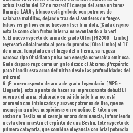
actualización del 12 de marzo! El cuerpo del arma en tonos
Naranja-LAVA y blanco está grabado con patrones de
calabaza malditos, dejando tras de sí senderos de fuegos
fatuos vengativos como huesos al ser blandida. ¡Cada disparo
estalla como cien frutos infernales reventando a la vez!
5. El nuevo aspecto de arma de grado Ultra [FN2000 - Limbo]
regresará oficialmente al pozo de premios [Giro Limbo] el 17
de marzo. Templado en el fuego del infierno, su rugosa
carcasa tipo Obsidiana pulsa con energía esmeralda ominosa.
Cada disparo ruge como un grito desde el Abismo. ¡Prepárate
para blandir esta arma definitiva desde las profundidades del
infierno!
6. ¡El nuevo aspecto de arma de grado Legendario, [MP5 -
Elegante], está a punto de hacer su impresionante debut! El
cuerpo del arma, elaborado en cálido jade blanco, está
adornado con intrincados y suaves patrones de Oro, que se
asemejan a nubes auspiciosas en remolino. El tótem con
rostro de Bestia en el cerrojo emana dominancia, infundiendo
a esta obra maestra el espíritu de una Bestia. Este aspecto de
primera categoría, que combina elegancia con letal potencia