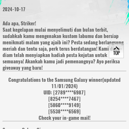
2024-10-17
Ada apa, Striker!
Saat kegelapan mulai menyelimuti dan bulan terbit,
sudahkah kamu mengenakan kustom labumu dan bersiap
menikmati malam yang ajaib ini? Pesta sedang berlangsung
meriah dan tentu saja, perk terus berdatangan! Kami diam-
diam telah menyiapkan hadiah pesta kejutan untuk
semuanya! Akankah kamu jadi pemenangnya? Ayo periksa
giveaway yang baru!
Congratulations to the Samsung Galaxy winner(updated
11/01/2024)
UID: [2789****6987]
[8254****7467]
[5860****9149]
[5538****6569]
Check your in-game mail!