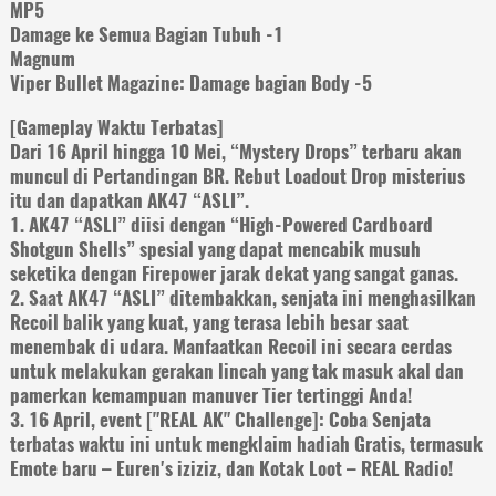
MP5
Damage ke Semua Bagian Tubuh -1
Magnum
Viper Bullet Magazine: Damage bagian Body -5
[Gameplay Waktu Terbatas]
Dari 16 April hingga 10 Mei, “Mystery Drops” terbaru akan
muncul di Pertandingan BR. Rebut Loadout Drop misterius
itu dan dapatkan AK47 “ASLI”.
1. AK47 “ASLI” diisi dengan “High-Powered Cardboard
Shotgun Shells” spesial yang dapat mencabik musuh
seketika dengan Firepower jarak dekat yang sangat ganas.
2. Saat AK47 “ASLI” ditembakkan, senjata ini menghasilkan
Recoil balik yang kuat, yang terasa lebih besar saat
menembak di udara. Manfaatkan Recoil ini secara cerdas
untuk melakukan gerakan lincah yang tak masuk akal dan
pamerkan kemampuan manuver Tier tertinggi Anda!
3. 16 April, event ["REAL AK" Challenge]: Coba Senjata
terbatas waktu ini untuk mengklaim hadiah Gratis, termasuk
Emote baru – Euren's iziziz, dan Kotak Loot – REAL Radio!