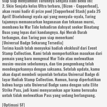
siap siap menyambut Turunnya Senjata ilahi Beku ini!
2. Skin Senjata kelas Ultra terbaru, [Bizon - Copperhead],
akan resmi hadir di prize pool [Copperhead Stash] pada 25
April! Diselubungi nyala api yang menyala-nyala, Taring
tajamnya memancarkan keganasan dan tekanan murni,
membawa ke War Tide kehadiran dahsyat seekor Binatang
Buas yang lepas dari kandangnya. Api Merah Darah
terbangun, dan Taring pun siap menerkam!
[Universal Badge Sekarang Tersedia]
Terima kasih telah menyukai hadiah eksklusif dari Event
Stamp Collection. Kami telah memperhatikan masukan dari
pemain yang baru mengenal War Tide atau melewatkan
musim-musim sebelumnya, dan tim pengembang telah
mendengarkannya dengan saksama. Setelah update, kamu
akan dapat membeli sejumlah terbatas Universal Badge di
layar Hadiah Stamp Collection. Namun, harap diperhatikan
bahwa harga satu Universal Badge sama dengan satu Elite
Strike Pass, jadi kami menyarankan agar kamu berusaha
untuk tidak melewatkan Pass yang sedang berlangsung.
[Optimasi SF]