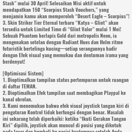
Stash” mulai 30 April! Selesaikan Misi aktif untuk
mendapatkan 150 “Scorpius Stash Vouchers,” yang
menjamin kamu akan memperoleh “Desert Eagle – Scorpius”!
3. Skin Striker Tier Eternal terbaru “Katya – Glint” akan
tersedia untuk Limited Time di “Glint Valor” mulai 1 Mei!
Sebuah Phantom berlapis Gold dari metropolis Neon, ia
mengenakan setelan dengan Radiant Hues dan Helm ritme
futuristik bertelinga kucing—setiap serangannya hadir
dengan Efek visual yang memukau dan dentuman irama yang
berdenyut!
[Optimisasi Sistem]
1. Dioptimalkan tampilan status pertempuran untuk ruangan
di daftar TEMAN.
2. Dioptimalkan Efek tampilan saat membagikan Playpal ke
kanal obrolan.
3. Kami menemukan bahwa efek visual joystick tangan kiri di
pengaturan Kontrol tidak berfungsi dengan benar. Masalah
ini sekarang telah diperbaiki: ketika “Ikuti Gerakan Tangan
Kiri” dipilih, joystick akan muncul di posisi yang diketuk
pada layar dan kembali ke posisi kustomnya setelah Anda