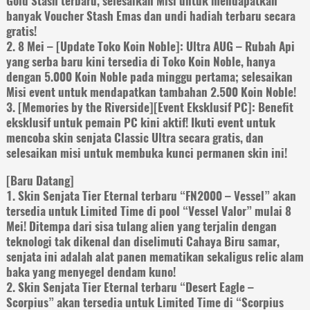
Gold Stash terbaru, selesaikan Misi untuk mendapatkan
banyak Voucher Stash Emas dan undi hadiah terbaru secara
gratis!
2. 8 Mei – [Update Toko Koin Noble]: Ultra AUG – Rubah Api
yang serba baru kini tersedia di Toko Koin Noble, hanya
dengan 5.000 Koin Noble pada minggu pertama; selesaikan
Misi event untuk mendapatkan tambahan 2.500 Koin Noble!
3. [Memories by the Riverside][Event Eksklusif PC]: Benefit
eksklusif untuk pemain PC kini aktif! Ikuti event untuk
mencoba skin senjata Classic Ultra secara gratis, dan
selesaikan misi untuk membuka kunci permanen skin ini!
[Baru Datang]
1. Skin Senjata Tier Eternal terbaru “FN2000 – Vessel” akan
tersedia untuk Limited Time di pool “Vessel Valor” mulai 8
Mei! Ditempa dari sisa tulang alien yang terjalin dengan
teknologi tak dikenal dan diselimuti Cahaya Biru samar,
senjata ini adalah alat panen mematikan sekaligus relic alam
baka yang menyegel dendam kuno!
2. Skin Senjata Tier Eternal terbaru “Desert Eagle –
Scorpius” akan tersedia untuk Limited Time di “Scorpius