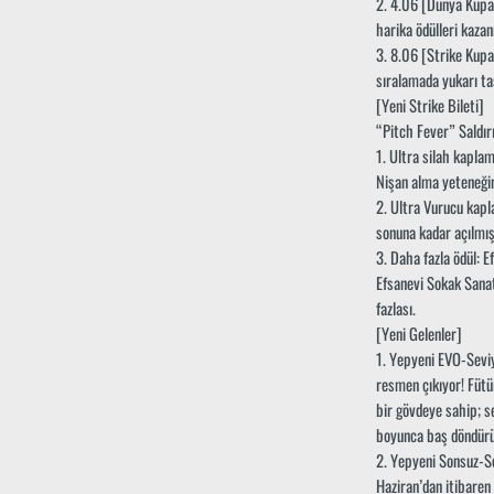
2. 4.06 [Dünya Kupas
harika ödülleri kazan
3. 8.06 [Strike Kupas
sıralamada yukarı ta
[Yeni Strike Bileti]
“Pitch Fever” Saldır
1. Ultra silah kapla
Nişan alma yeteneğin
2. Ultra Vurucu kapla
sonuna kadar açılmış 
3. Daha fazla ödül: E
Efsanevi Sokak Sanatı
fazlası.
[Yeni Gelenler]
1. Yepyeni EVO-Sevi
resmen çıkıyor! Fütür
bir gövdeye sahip; s
boyunca baş döndürüc
2. Yepyeni Sonsuz-S
Haziran’dan itibaren 