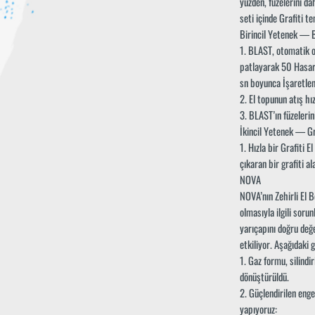
yüzden, füzelerini d
seti içinde Grafiti 
Birincil Yetenek —
1. BLAST, otomatik o
patlayarak 50 Hasar 
sn boyunca İşaretlen
2. El topunun atış hızı
3. BLAST’ın füzelerin
İkincil Yetenek — Gr
1. Hızla bir Grafiti 
çıkaran bir grafiti al
NOVA
NOVA’nın Zehirli El 
olmasıyla ilgili soru
yarıçapını doğru değ
etkiliyor. Aşağıdaki
1. Gaz formu, silindi
dönüştürüldü.
2. Güçlendirilen eng
yapıyoruz: