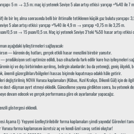
arıçapı: 5 m → 3,5 m; maç içi yetenek Seviye 5 alan artışı etkisi: yarıçap +%40 ile 7
) ile bir leş alma sonrasında belli bir ihtimalle tetiklenen küçük gaz bulutu yarıçapı: 
eviye 5 alan artışı etkisi: yarıçap +%40 ile 4,9 m → yarıçap +0,75 m ile 3,25 m.
puan/0,5 sn → 15 puan/0,5 sn. Maç içi yetenek Seviye 3’teki %50 hasar artışı etkisi
man aşağıdaki iyileştirmeleri sağlayacak:
ırsın — kürenin dış hatları, gerçek etkili hasar menzilini birebir yansıtır.
 prodüksiyon seti optimize edildi, bazı cihazlarda fark edilir kare hızı iyileşmeleri sağ
enin içi ve dışı birbirinden ayrılmış, belirgin alanlardır; bu da yeteneği, geniş ölçekli, be
, önemli güzergâhları/bölgeleri hassas biçimde kapatmaya odaklı hâle getirir.
eri değiştirilmiş NOVA Vurucu kaplamaları (Kâbus, Kızıl Kraliçe, Dikenli Gül) için de ilgil
 ve dost-düşman ayırt etmeyi ekledik. Güncelleme yayına girdikten sonra, bu yetenek deği
lemeye devam edecek ve gerçek performansa göre ek ayarlamalar yapacağız.
enzili göstergesi eklendi.
esi Aşama I]: Yepyeni özelleştirilebilir forma kaplamaları şimdi yayında! Görevleri ta
r Vurucu forma kaplamasını ücretsiz aç ve kendi özel savaş setini oluştur!