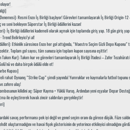
oluyor!
liği]
Denemesi]: Resmi Enzo İş Birliği başlıyor! Görevleri tamamlayarak İş Birliği Origin-12
 ve seni bekleyen Süperstar İş Birliği ödüllerini kazan!
eri]: İş Birliği ödüllerini kademeli olarak açmak için toplamda giriş yap. 18 gün giriş yap
· Trend Belirleyici’yi al!
dülleri]: Etkinlik süresince Enzo her gol attığında, “Maestro Seçim Gizli Depo Kuponu” 
cektir. Toplam gol sayısı, tüm sunucu için toplam kupon sayısına eşittir!
n Takım Kur]: Takım kur ve görevleri tamamlayarak İş Birliği İfadesi – Zafer Tezahüratı’
lü’nü ve daha birçok ödülü elde et!
arbe Kupası]
süreli rahat Oynanış “Strike Cup” şimdi yayında! Yumruklar ve kaymalarla futbol topunu 
ve zafere ulaş!
kombosunun kilidini aç: Süper Kayma × Yüklü Vuruş. Ardından yeni eşyalar Depar Desteğ
a ile eşleştirerek havalı zincir saldırıları gerçekleştir!
ri]
rdaki savaş performansı pek iyi değil ve genel seçim oranı da görece düşük. Füze saldır
hdit oluşturmadığını ve havai fişek gösterisinin de yeterince etkileyici olmadığını görd