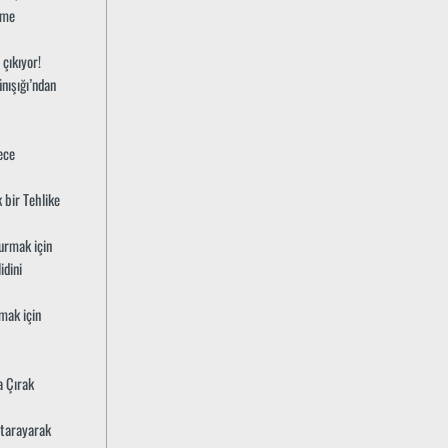
kme
çıkıyor!
ünışığı’ndan
ece
 bir Tehlike
turmak için
idini
mak için
a Çırak
 tarayarak