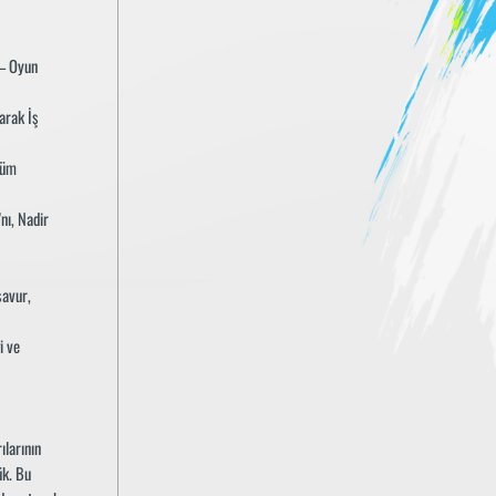
 – Oyun
arak İş
tüm
nı, Nadir
savur,
i ve
ılarının
ük. Bu