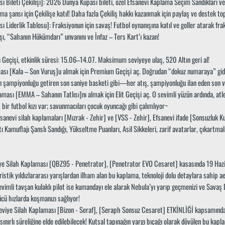
ı Bileti Çekilişi]: 2026 Dünya Kupası bileti, özel Efsanevi Kaplama Seçim Sandıkları ve
ma şansı için Çekilişe katıl! Daha fazla Çekiliş hakkı kazanmak için paylaş ve destek top
ı Liderlik Tablosu]: Fraksiyonun için savaş! Futbol oynanışına katıl ve goller atarak fr
şı, “Sahanın Hükümdarı” unvanını ve İnfaz – Ters Kart’ı kazan!
ı Geçişi, etkinlik süresi: 15.06–14.07. Maksimum seviyeye ulaş, 520 Altın geri al!
ması [Kala – Son Vuruş]u almak için Premium Geçişi aç. Doğrudan “dokuz numaraya” gide
 şampiyonluğu getiren son saniye basketi gibi—her atış, şampiyonluğu ilan eden son v
ması [EMMA – Sahanın Tatlısı]nı almak için Elit Geçişi aç. O sevimli yüzün ardında, atl
bir futbol kızı var; savunmacıları çocuk oyuncağı gibi çalımlıyor~
fsanevi silah kaplamaları [Mızrak - Zehir] ve [VSS - Zehir], Efsanevi ifade [Sonsuzluk K
 Kamuflajı Şanslı Sandığı, Yükseltme Puanları, Asil Sikkeleri, zarif avatarlar, çıkartma
ye Silah Kaplaması [QBZ95 - Penetrator], [Penetrator EVO Cesaret] kasasında 19 Hazi
istik yıldızlararası yarışlardan ilham alan bu kaplama, teknoloji dolu detaylara sahip 
evimli tavşan kulaklı pilot ise kumandayı ele alarak Nebula’yı yarıp geçmenizi ve Savaş 
ü hızlarda koşmanızı sağlıyor!
eviye Silah Kaplaması [Bizon - Seraf], [Seraph Sonsuz Cesaret] ETKİNLİĞİ kapsamınd
sınırlı süreliğine elde edilebilecek! Kutsal tapınağın yargı bıçağı olarak dövülen bu kapl