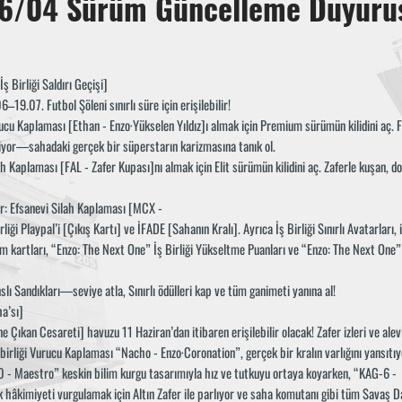
6/04 Sürüm Güncelleme Duyuru
 Birliği Saldırı Geçişi]
–19.07. Futbol Şöleni sınırlı süre için erişilebilir!
rucu Kaplaması [Ethan - Enzo·Yükselen Yıldız]ı almak için Premium sürümün kilidini aç. F
iyor—sahadaki gerçek bir süperstarın karizmasına tanık ol.
ah Kaplaması [FAL - Zafer Kupası]nı almak için Elit sürümün kilidini aç. Zaferle kuşan, d
r: Efsanevi Silah Kaplaması [MCX -
liği Playpal’i [Çıkış Kartı] ve İFADE [Sahanın Kralı]. Ayrıca İş Birliği Sınırlı Avatarları,
m kartları, “Enzo: The Next One” İş Birliği Yükseltme Puanları ve “Enzo: The Next One” İ
lı Sandıkları—seviye atla, Sınırlı ödülleri kap ve tüm ganimeti yanına al!
a’sı]
Çıkan Cesareti] havuzu 11 Haziran’dan itibaren erişilebilir olacak! Zafer izleri ve alev
birliği Vurucu Kaplaması “Nacho - Enzo·Coronation”, gerçek bir kralın varlığını yansıtıyor
 - Maestro” keskin bilim kurgu tasarımıyla hız ve tutkuyu ortaya koyarken, “KAG-6 -
âkimiyeti vurgulamak için Altın Zafer ile parlıyor ve saha komutanı gibi tüm Savaş Da