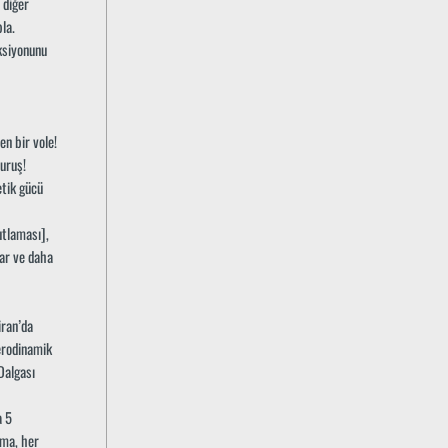
 diğer
la.
aksiyonunu
n bir vole!
uruş!
etik gücü
utlaması],
lar ve daha
ran’da
aerodinamik
Dalgası
a 5
ama, her