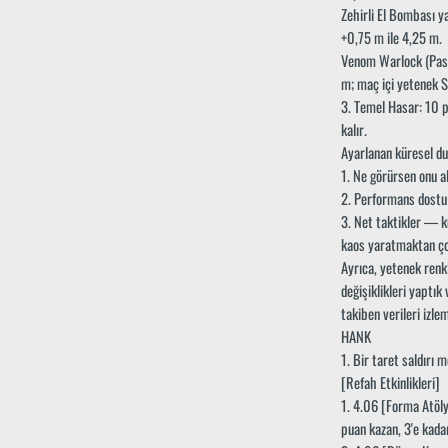
Zehirli El Bombası y
+0,75 m ile 4,25 m.
Venom Warlock (Pasif
m; maç içi yetenek S
3. Temel Hasar: 10 
kalır.
Ayarlanan küresel du
1. Ne görürsen onu al
2. Performans dostu —
3. Net taktikler — kür
kaos yaratmaktan çok
Ayrıca, yetenek renkl
değişiklikleri yaptık
takiben verileri iz
HANK
1. Bir taret saldırı m
[Refah Etkinlikleri]
1. 4.06 [Forma Atöly
puan kazan, 3'e kada