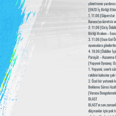
yönetmene yardımcı 
[ENZO İş Birliği Etkin
1. 11.06 [Süperstar 
Kurucu’yu ücretsiz aç
2. 11.06 [Giriş Ödüll
Birliği Kraken – Enzo 
3. 11.06 [Enzo Gol Ö
oyunculara gönderile
4. 18.06 [Ödüller İçi
Paraşüt – Kazanma Go
[Yepyeni Oynanış: D
1. Yepyeni, sınırlı 
rakibin kalesine çak 
2. Özel bir yetenek 
Bekleme Süresi Azaltm
[Vurucu Dengelemele
BLAST
BLAST’ın son zamanla
düşmanlar için pek te