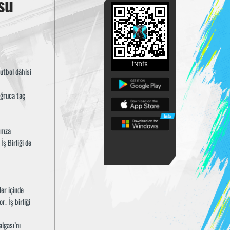
su
İNDİR
utbol dâhisi
oğruca taç
 imza
ş Birliği de
ler içinde
. İş birliği
lgası’nı