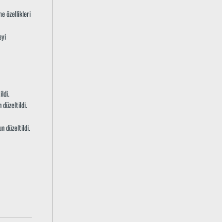
e özellikleri
eyi
ldi.
düzeltildi.
 düzeltildi.