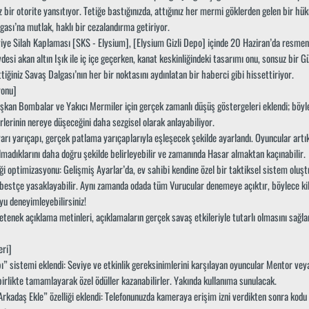
 bir otorite yansıtıyor. Tetiğe bastığınızda, attığınız her mermi göklerden gelen bir hü
ası’na mutlak, haklı bir cezalandırma getiriyor.
iye Silah Kaplaması [SKS - Elysium], [Elysium Gizli Depo] içinde 20 Haziran’da resmen 
desi akan altın Işık ile iç içe geçerken, kanat keskinliğindeki tasarımı onu, sonsuz bir G
tiğiniz Savaş Dalgası’nın her bir noktasını aydınlatan bir haberci gibi hissettiriyor.
yonu]
ışkan Bombalar ve Yakıcı Mermiler için gerçek zamanlı düşüş göstergeleri eklendi; böyl
lirlerinin nereye düşeceğini daha sezgisel olarak anlayabiliyor.
arı yarıçapı, gerçek patlama yarıçaplarıyla eşleşecek şekilde ayarlandı. Oyuncular artık
lmadıklarını daha doğru şekilde belirleyebilir ve zamanında Hasar almaktan kaçınabilir.
ği optimizasyonu: Gelişmiş Ayarlar’da, ev sahibi kendine özel bir taktiksel sistem oluş
erbestçe yasaklayabilir. Aynı zamanda odada tüm Vurucular denemeye açıktır, böylece kil
u deneyimleyebilirsiniz!
etenek açıklama metinleri, açıklamaların gerçek savaş etkileriyle tutarlı olmasını sağla
eri]
ı” sistemi eklendi: Seviye ve etkinlik gereksinimlerini karşılayan oyuncular Mentor vey
 birlikte tamamlayarak özel ödüller kazanabilirler. Yakında kullanıma sunulacak.
Arkadaş Ekle” özelliği eklendi: Telefonunuzda kameraya erişim izni verdikten sonra kodu