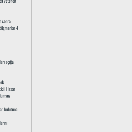
nda yetenek
n sonra
 düşmanlar 4
ları açığa
sek
tkili Hasar
olumsuz
man bulutuna
arını