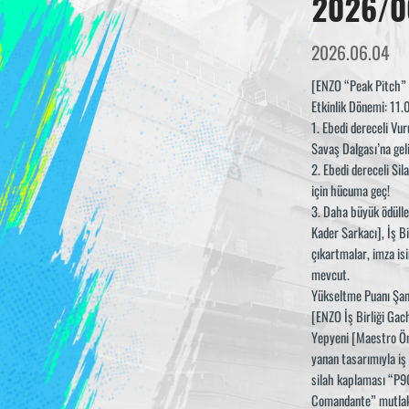
2026/0
2026.06.04
[ENZO “Peak Pitch” İş
Etkinlik Dönemi: 11.06
1. Ebedi dereceli Vu
Savaş Dalgası’na gel
2. Ebedi dereceli Sil
için hücuma geç!
3. Daha büyük ödülle
Kader Sarkacı], İş Bir
çıkartmalar, imza isi
mevcut.
Yükseltme Puanı Şans
[ENZO İş Birliği Gach
Yepyeni [Maestro Öne 
yanan tasarımıyla iş 
silah kaplaması “P90
Comandante” mutlak h