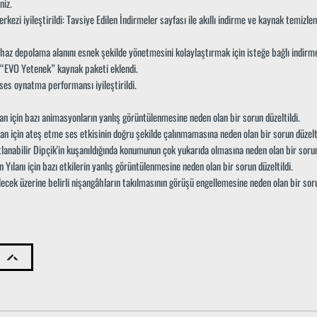
niz.
kezi iyileştirildi: Tavsiye Edilen İndirmeler sayfası ile akıllı indirme ve kaynak temizlem
ihaz depolama alanını esnek şekilde yönetmesini kolaylaştırmak için isteğe bağlı indirm
 “EVO Yetenek” kaynak paketi eklendi.
 ses oynatma performansı iyileştirildi.
n için bazı animasyonların yanlış görüntülenmesine neden olan bir sorun düzeltildi.
n için ateş etme ses etkisinin doğru şekilde çalınmamasına neden olan bir sorun düzelti
lanabilir Dipçik'in kuşanıldığında konumunun çok yukarıda olmasına neden olan bir sorun 
n Yılanı için bazı etkilerin yanlış görüntülenmesine neden olan bir sorun düzeltildi.
cek üzerine belirli nişangâhların takılmasının görüşü engellemesine neden olan bir sorun