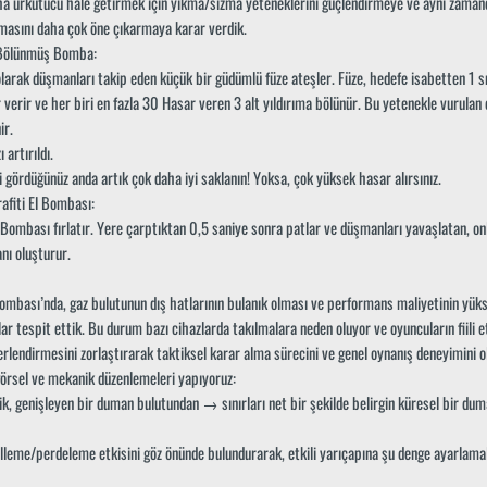
aha ürkütücü hâle getirmek için yıkma/sızma yeteneklerini güçlendirmeye ve aynı zama
temasını daha çok öne çıkarmaya karar verdik.
 Bölünmüş Bomba:
larak düşmanları takip eden küçük bir güdümlü füze ateşler. Füze, hedefe isabetten 1 s
verir ve her biri en fazla 30 Hasar veren 3 alt yıldırıma bölünür. Bu yetenekle vurulan
ir.
 artırıldı.
i gördüğünüz anda artık çok daha iyi saklanın! Yoksa, çok yüksek hasar alırsınız.
afiti El Bombası:
El Bombası fırlatır. Yere çarptıktan 0,5 saniye sonra patlar ve düşmanları yavaşlatan, on
anı oluşturur.
Bombası’nda, gaz bulutunun dış hatlarının bulanık olması ve performans maliyetinin yük
nlar tespit ettik. Bu durum bazı cihazlarda takılmalara neden oluyor ve oyuncuların fiili e
erlendirmesini zorlaştırarak taktiksel karar alma sürecini ve genel oynanış deneyimini 
 görsel ve mekanik düzenlemeleri yapıyoruz:
rik, genişleyen bir duman bulutundan → sınırları net bir şekilde belirgin küresel bir du
elleme/perdeleme etkisini göz önünde bulundurarak, etkili yarıçapına şu denge ayarlamal