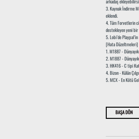
arkadaş ekleyebilirsi
3. Kaynak İndirme Mer
eklendi.
4. Tüm Forvetlerin c
destekleyen yeni bir
5. Lobi’de Playpal’in
[Hata Düzeltmeleri]
1. M1887 - Dünyayıka
2. M1887 - Dünyayıka
3. HK416 - C tipi Kat
4. Bizon - Külün Çılgı
5. MCX - En Kötü Gele
BAŞA DÖN