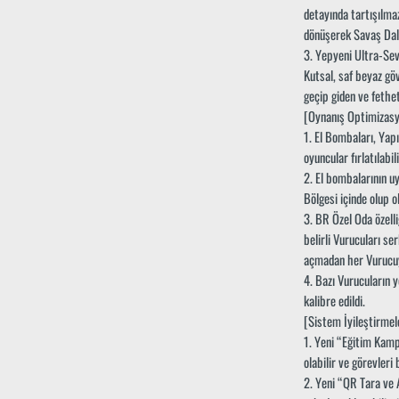
detayında tartışılmaz
dönüşerek Savaş Dalg
3. Yepyeni Ultra-Sev
Kutsal, saf beyaz göv
geçip giden ve fethet
[Oynanış Optimizas
1. El Bombaları, Yap
oyuncular fırlatılabi
2. El bombalarının uy
Bölgesi içinde olup o
3. BR Özel Oda özelli
belirli Vurucuları s
açmadan her Vurucuy
4. Bazı Vurucuların y
kalibre edildi.
[Sistem İyileştirmel
1. Yeni “Eğitim Kamp
olabilir ve görevleri
2. Yeni “QR Tara ve 