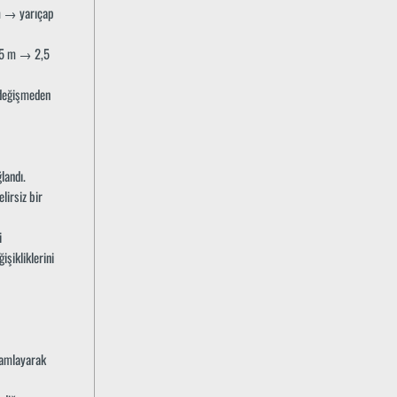
 m → yarıçap
3,5 m → 2,5
 değişmeden
landı.
lirsiz bir
i
şikliklerini
mamlayarak